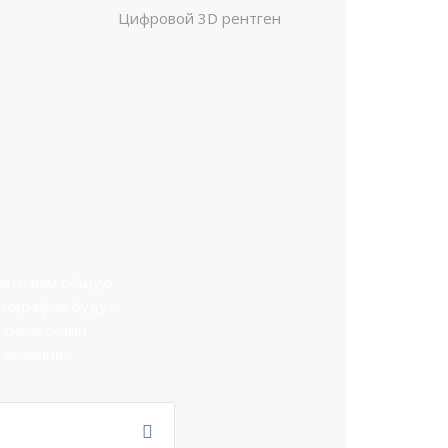
Цифровой 3D рентген
азать вам общую
отографии будут
ехническими
 лечения.