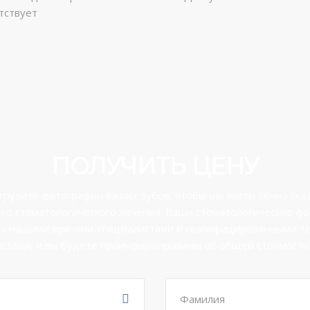
тствует
ПОЛУЧИТЬ ЦЕНУ
грузите фотографии ваших зубов, чтобы мы могли точно ск
го стоматологического лечения. Ваши стоматологические ф
ы нашими врачами-специалистами и квалифицированными т
стами, и вы будете проинформированы об общей стоимости